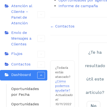
Oportunidades por agent
Atención al
Informe de campaña
Cliente –
Panel de
Atención
Navegación
← Contactos
Envío de
de
Mensajes a
documentos
Clientes
¿Te ha
Flujos
Contactos
resultado
¿Todavía
estás
Dashboard
atascado?
útil este
¿Cómo
podemos
Oportunidades
ayudarte?
artículo?
por Fecha
Actualizado
el
Oportunidades
10/11/2022
No