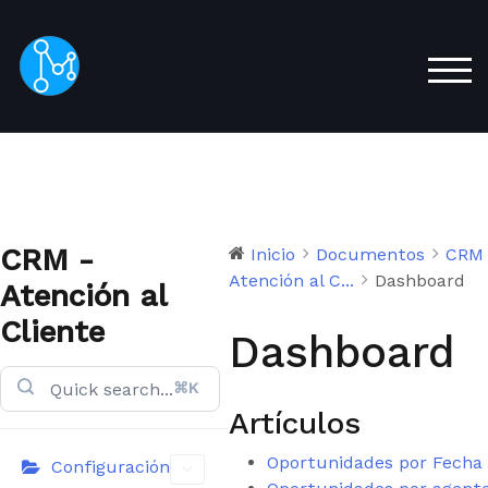
Saltar
al
contenido
ALT
principal
CRM -
Inicio
Documentos
CRM
Atención al C...
Dashboard
Atención al
Cliente
Dashboard
⌘K
Artículos
Oportunidades por Fecha
Configuración