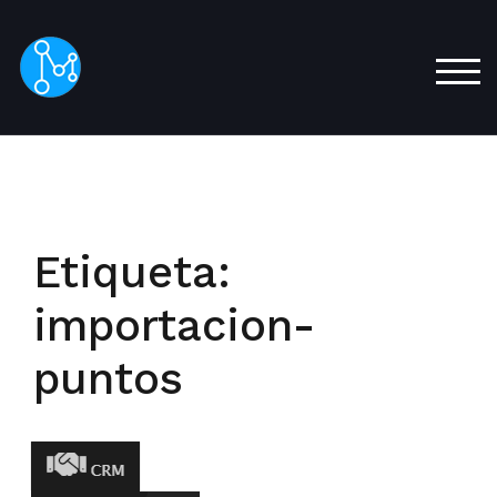
Saltar
al
contenido
ALT
principal
Etiqueta:
importacion-
puntos