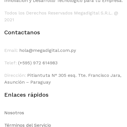
Innovación y Desarrollo Tecnológico para tu Empresa.
Todos los Derechos Reservados Megadigital S.R.L. @
2021
Contactanos
Email:
hola@megadigital.com.py
Telef:
(+595) 972 614983
Dirección:
Pitiantuta N° 305 esq. Tte. Francisco Jara,
Asunción – Paraguay
Enlaces rápidos
Nosotros
Términos del Servicio