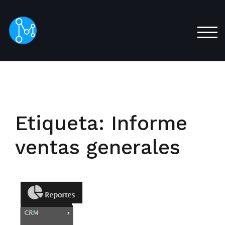
Saltar
al
contenido
ALT
principal
Etiqueta:
Informe
ventas generales