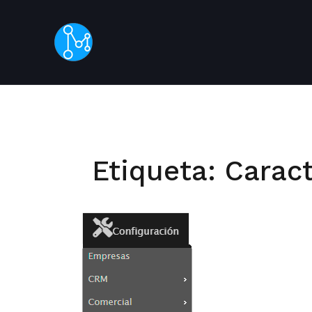
Saltar
al
contenido
principal
Etiqueta:
Caract