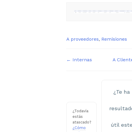
Etiquetas
A proveedores
,
Remisiones
Navegación
← Internas
A Clien
de
documentos
¿Te ha
resultad
¿Todavía
estás
atascado?
útil est
¿Cómo