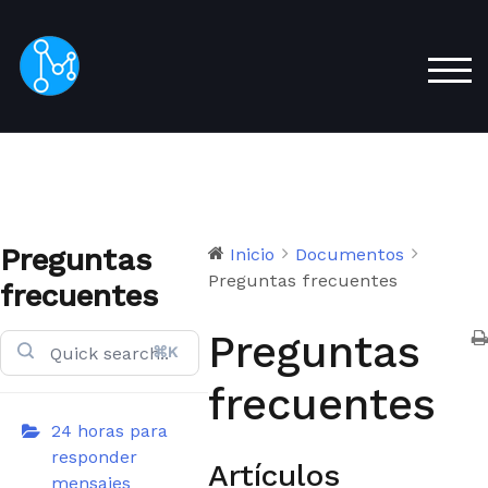
Saltar
al
contenido
ALT
principal
Preguntas
Inicio
Documentos
Preguntas frecuentes
frecuentes
Preguntas
⌘K
frecuentes
24 horas para
responder
Artículos
mensajes