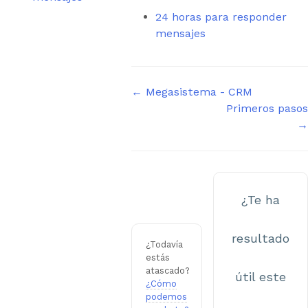
24 horas para responder
mensajes
Navegación
← Megasistema - CRM
Primeros pasos
de
→
documentos
¿Te ha
resultado
¿Todavía
estás
atascado?
útil este
¿Cómo
podemos