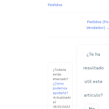
Etiquetas
Pedidos
Navegación
Pedidos (Po
Vendedor) 
de
documentos
¿Te ha
resultado
¿Todavía
estás
atascado?
útil este
¿Cómo
podemos
ayudarte?
artículo?
Actualizado
el
19/01/2023
No